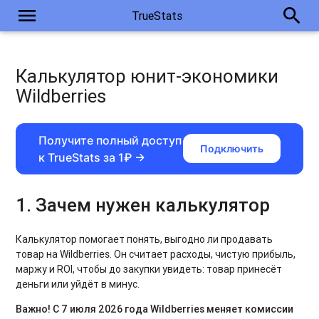
menu
search
TrueStats
Калькулятор юнит-экономики
Wildberries
Получите полный доступ
Подключить
к TrueStats за 1₽ →
1. Зачем нужен калькулятор
Калькулятор помогает понять, выгодно ли продавать
товар на Wildberries. Он считает расходы, чистую прибыль,
маржу и ROI, чтобы до закупки увидеть: товар принесёт
деньги или уйдёт в минус.
Важно! С 7 июля 2026 года Wildberries меняет комиссии