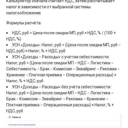
Калькулятор сначала считает НДС, затем рассчитывает
налог в зависимости от выбранной системы
налогообложения.
Формулы расчёта:
НДС, руб = Цена после скидки МП, руб × НДС, % / (100 +
НДС, %)
УСН «Доходы»: Налог, руб = (Цена после скидки МП, руб −
НДС, руб) × Налог, % + НДС, руб
УСН «Доходы − Расходы» с учётом себестоимости:
Налог, руб = (Цена после скидки МП − НДС − Логистика −
Себестоимость − Брак − Комиссия − Эквайринг − Реклама −
Хранение − Платная приёмка − Операционные расходы) ×
Налог, % + НДС, руб
УСН «Доходы − Расходы» без учёта себестоимости:
Налог, руб = (Цена после скидки МП − НДС − Логистика −
Брак − Комиссия − Эквайринг − Реклама − Хранение −
Платная приёмка − Операционные расходы) × Налог, % +
НДС, руб