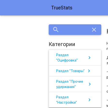
TrueStats
search
close
Категории
Раздел
chevron_right
"Оцифровка"
chevron_right
Раздел "Товары"
Раздел "Прочие
chevron_right
удержания"
Раздел
chevron_right
"Настройки"