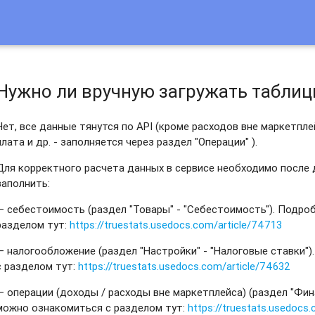
Нужно ли вручную загружать таблиц
Нет, все данные тянутся по API (кроме расходов вне маркетпле
плата и др. - заполняется через раздел "Операции" ).
Для корректного расчета данных в сервисе необходимо после 
заполнить:
— себестоимость (раздел "Товары" - "Себестоимость"). Подро
разделом тут:
https://truestats.usedocs.com/article/74713
— налогообложение (раздел "Настройки" - "Налоговые ставки"
с разделом тут:
https://truestats.usedocs.com/article/74632
— операции (доходы / расходы вне маркетплейса) (раздел "Фин
можно ознакомиться с разделом тут:
https://truestats.usedocs