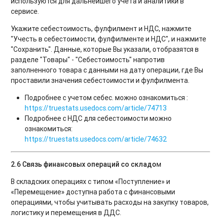
используются для дальнейшего учета и аналитики в
сервисе.
Укажите себестоимость, фулфилмент и НДС, нажмите
"Учесть в себестоимости, фулфилменте и НДС", и нажмите
"Сохранить". Данные, которые Вы указали, отобразятся в
разделе "Товары" - "Себестоимость" напротив
заполненного товара с данными на дату операции, где Вы
проставили значения себестоимости и фулфилмента.
Подробнее с учетом себес. можно ознакомиться :
https://truestats.usedocs.com/article/74713
Подробнее с НДС для себестоимости можно
ознакомиться:
https://truestats.usedocs.com/article/74632
2.6 Связь финансовых операций со складо
м
В складских операциях с типом «Поступление» и
«Перемещение» доступна работа с финансовыми
операциями, чтобы учитывать расходы на закупку товаров,
логистику и перемещения в ДДС.