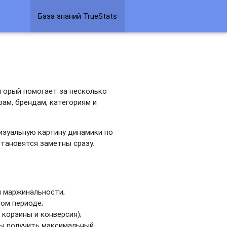
База знаний TrueStats
торый помогает за несколько
арам, брендам, категориям и
визуальную картину динамики по
тановятся заметны сразу.
и маржинальности;
ом периоде;
 корзины и конверсия);
бы получить максимальный