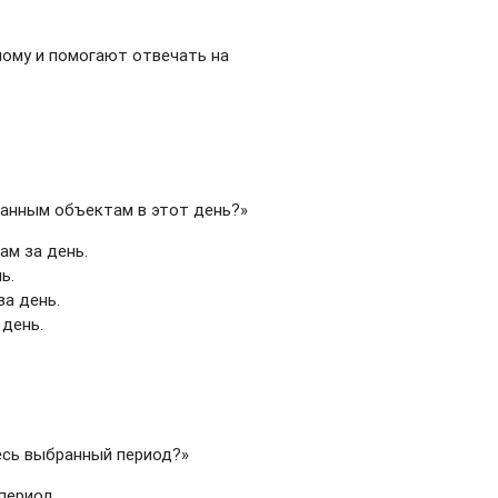
зному и помогают отвечать на
ранным объектам в этот день?»
ам за день.
ь.
за день.
 день.
весь выбранный период?»
период.