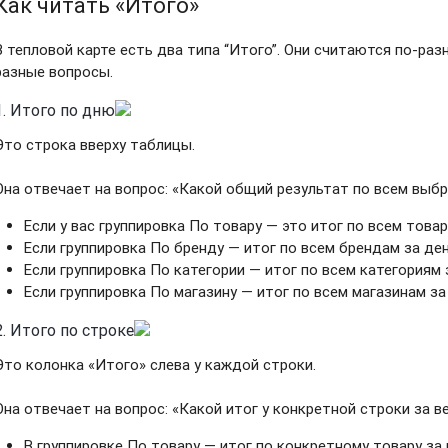
Как читать «Итого»
В тепловой карте есть два типа “Итого”. Они считаются по-ра
разные вопросы.
1. Итого по дню
Это строка вверху таблицы.
Она отвечает на вопрос: «Какой общий результат по всем выб
Если у вас группировка По товару — это итог по всем товар
Если группировка По бренду — итог по всем брендам за ден
Если группировка По категории — итог по всем категориям 
Если группировка По магазину — итог по всем магазинам за
2. Итого по строке
Это колонка «Итого» слева у каждой строки.
Она отвечает на вопрос: «Какой итог у конкретной строки за 
В группировке По товару — итог по конкретному товару за 