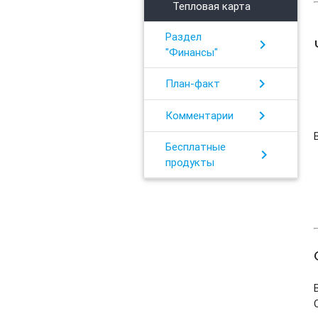
Тепловая карта
Раздел
chevron_right
"Финансы"
chevron_right
План-факт
chevron_right
Комментарии
Бесплатные
chevron_right
продукты