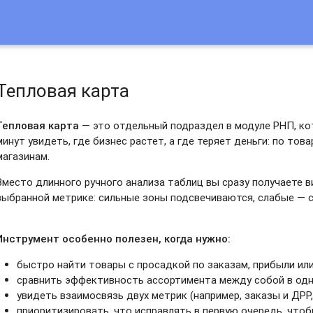
Тепловая карта
Тепловая карта
— это отдельный подраздел в модуле РНП, ко
минут увидеть, где бизнес растет, а где теряет деньги: по тов
магазинам.
Вместо длинного ручного анализа таблиц вы сразу получаете 
выбранной метрике: сильные зоны подсвечиваются, слабые — с
Инструмент особенно полезен, когда нужно:
быстро найти товары с просадкой по заказам, прибыли ил
сравнить эффективность ассортимента между собой в одн
увидеть взаимосвязь двух метрик (например, заказы и ДРР,
приоритизировать, что исправлять в первую очередь, что