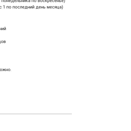
 понедельника по воскресенье)
 1 по последний день месяца)
ний
дов
можно.