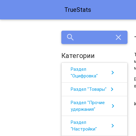
TrueStats
search
close
Категории
Раздел
chevron_right
"Оцифровка"
chevron_right
Раздел "Товары"
Раздел "Прочие
chevron_right
удержания"
Раздел
chevron_right
"Настройки"