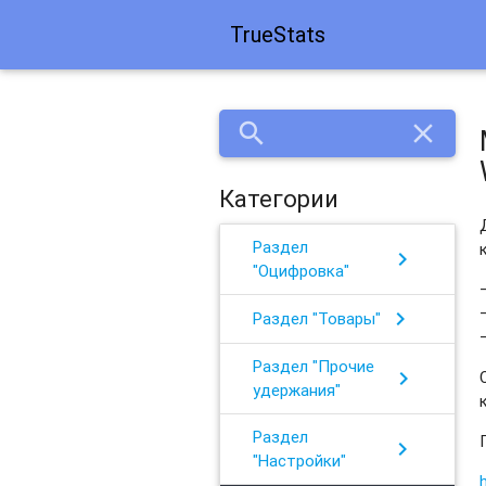
TrueStats
search
close
Категории
Раздел
chevron_right
"Оцифровка"
chevron_right
Раздел "Товары"
Раздел "Прочие
chevron_right
удержания"
Раздел
chevron_right
"Настройки"