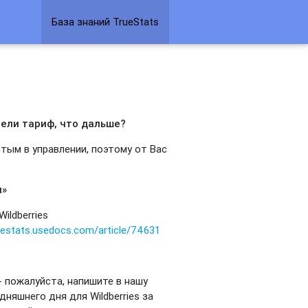
База знаний TrueStats
рели тариф, что дальше?
тым в управлении, поэтому от Вас
ы»
ildberries
ruestats.usedocs.com/article/74631
 пожалуйста, напишите в нашу
дняшнего дня для Wildberries за