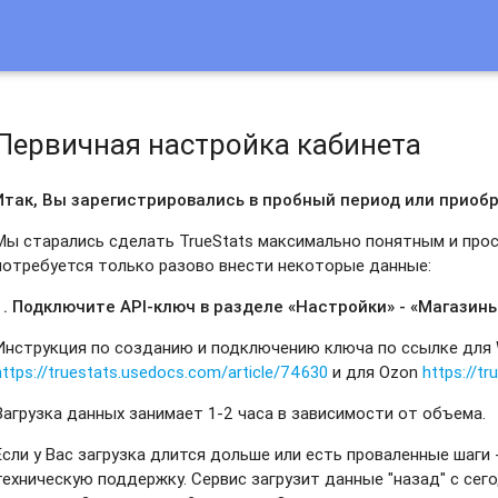
Первичная настройка кабинета
Итак, Вы зарегистрировались в пробный период или приоб
Мы старались сделать TrueStats максимально понятным и прос
потребуется только разово внести некоторые данные:
1. Подключите API-ключ в разделе «Настройки» -
«Магазин
Инструкция по созданию и подключению ключа по ссылке для W
https://truestats.usedocs.com/article/74630
и для Ozon
https://t
Загрузка данных занимает 1-2 часа в зависимости от объема.
Если у Вас загрузка длится дольше или есть проваленные шаги -
техническую поддержку. Сервис загрузит данные "назад" с сего