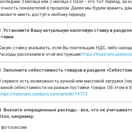
последние 3 месяца или 2 месяца с Ozon - это тот период, за
точность показателей в прошлом. Далее мы будем хранить данн
сможете иметь доступ к любому периоду.
2. Установите Вашу актуальную налоговую ставку в разделе
ставки
Какую ставку указывать, если Вы плательщик НДС, либо наход
Расходы рассказали в этой инструкции:
https://truestats.usedoc
3. Заполните себестоимость товаров в разделе «Себестои
В сервисе есть возможность ручной или массовой загрузки (чер
разной себестоимости на разные поставки товара. Об этом в б
https://truestats.usedocs.com/article/74713
4. Внесите операционные расходы - все, что не учитывается
Ozon, например:
- фотосессии