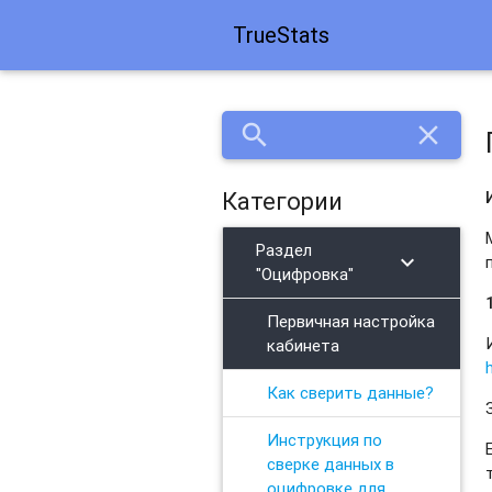
TrueStats
search
close
Категории
Раздел
chevron_right
"Оцифровка"
Первичная настройка
кабинета
Как сверить данные?
Инструкция по
сверке данных в
оцифровке для