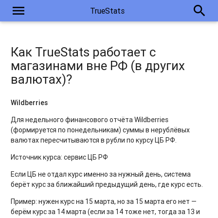
menu
search
TrueStats
Как TrueStats работает с
магазинами вне РФ (в других
валютах)?
Wildberries
Для недельного финансового отчёта Wildberries
(формируется по понедельникам) суммы в нерублёвых
валютах пересчитываются в рубли по курсу ЦБ РФ.
Источник курса: сервис ЦБ РФ
Если ЦБ не отдал курс именно за нужный день, система
берёт курс за ближайший предыдущий день, где курс есть.
Пример: нужен курс на 15 марта, но за 15 марта его нет —
берём курс за 14 марта (если за 14 тоже нет, тогда за 13 и