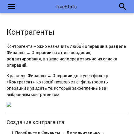
menu
search
TrueStats
Контрагенты
Контрагента можно назначить
любой операции в разделе
Финансы → Операции
на этапе
создания
,
редактирования
, а также
непосредственно из списка
операций
.
В разделе
Финансы → Операции
доступен фильтр
«Контрагент»
, который позволяет отфильтровать
операции и увидеть те, которые закреплённые за
выбранным контрагентом.
Создание контрагента
Перейдите в
Финансы → Дополнительно →