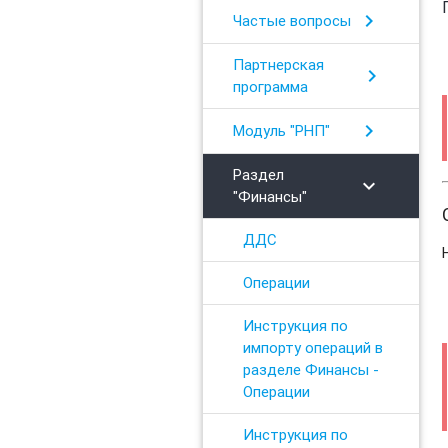
chevron_right
Частые вопросы
Партнерская
chevron_right
программа
chevron_right
Модуль "РНП"
Раздел
chevron_right
"Финансы"
ДДС
Операции
Инструкция по
импорту операций в
разделе Финансы -
Операции
Инструкция по