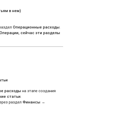
тьям в нем)
раздел
Операционные расходы
.
Операции, сейчас эти разделы
атьи
ые расходы
на этапе создания
ние статьи
.
ерез раздел
Финансы →