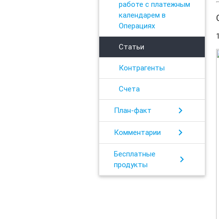
работе с платежным
календарем в
Операциях
Статьи
Контрагенты
Счета
chevron_right
План-факт
chevron_right
Комментарии
Бесплатные
chevron_right
продукты