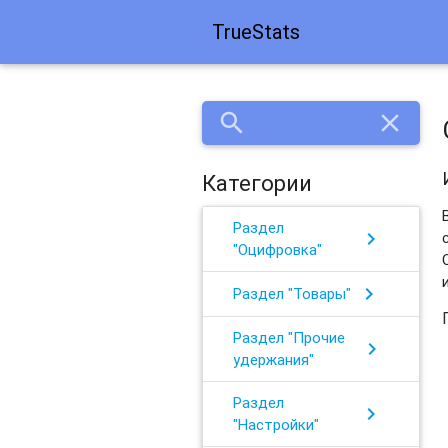
TrueStats
search
close
Категории
Раздел
chevron_right
"Оцифровка"
chevron_right
Раздел "Товары"
Раздел "Прочие
chevron_right
удержания"
Раздел
chevron_right
"Настройки"