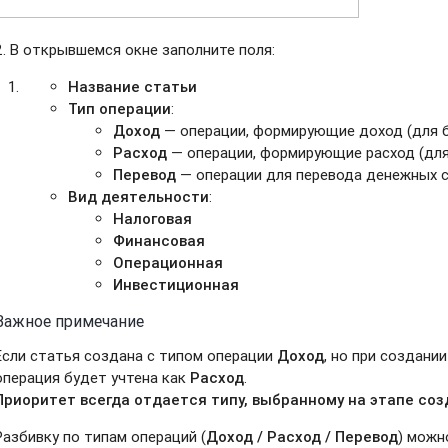
2. В открывшемся окне заполните поля:
Название статьи
Тип операции
:
Доход
— операции, формирующие доход (для 
Расход
— операции, формирующие расход (дл
Перевод
— операции для перевода денежных 
Вид деятельности
:
Налоговая
Финансовая
Операционная
Инвестиционная
Важное примечание
Если статья создана с типом операции
Доход
, но при создани
операция будет учтена как
Расход
.
Приоритет всегда отдается типу, выбранному на этапе соз
Разбивку по типам операций (
Доход / Расход / Перевод
) можн