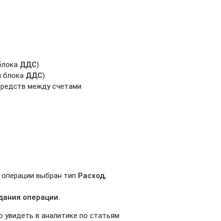
блока
ДДС
)
я блока
ДДС
)
средств между счетами
и операции выбран тип
Расход
,
дания операции.
о увидеть в аналитике по статьям