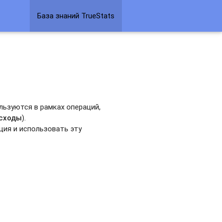
База знаний TrueStats
льзуются в рамках операций,
сходы
).
ция и использовать эту