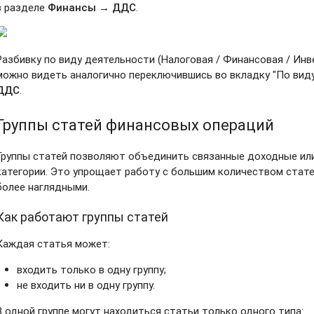
в разделе
Финансы → ДДС
.
Разбивку по виду деятельности (Налоговая / Финансовая / Инв
можно видеть аналогично переключившись во вкладку "По вид
ДДС
.
Группы статей финансовых операций
Группы статей позволяют объединить связанные доходные ил
категории. Это упрощает работу с большим количеством стат
более наглядными.
Как работают группы статей
Каждая статья может:
входить только в одну группу;
не входить ни в одну группу.
В одной группе могут находиться статьи только одного типа: