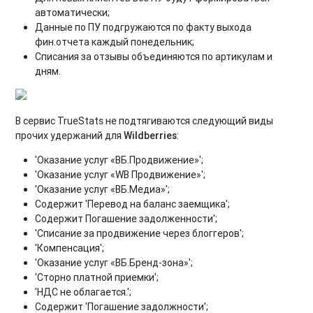
автоматически;
Данные по ПУ подгружаются по факту выхода
фин.отчета каждый понедельник;
Списания за отзывы объединяются по артикулам и
дням.
В сервис TrueStats не подтягиваются следующий виды
прочих удержаний для
Wildberries
:
'Оказание услуг «ВБ.Продвижение»';
'Оказание услуг «WB Продвижение»';
'Оказание услуг «ВБ.Медиа»';
Содержит 'Перевод на баланс заемщика';
Содержит Погашение задолженности';
'Списание за продвижение через блоггеров';
'Компенсация';
'Оказание услуг «ВБ.Бренд-зона»';
'Сторно платной приемки';
'НДС не облагается.';
Содержит 'Погашение задолжности';