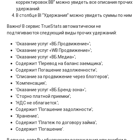
корректировок ВВ” можно увидеть все описания прочих
удержаний
В столбце BI “Удержания” можно увидеть суммы по ним
Важно! В сервис TrueStats автоматически не
подтягиваются следующий виды прочих удержаний:
'Оказание услуг «ВБ.Продвижение»';
'Оказание услуг «WB Продвижение»';
'Оказание услуг «ВБ.Медиа»';
Содержит 'Перевод на баланс заемщика';
Содержит Погашение задолженности';
'Списание за продвижение через блоггеров';
'Компенсация';
'Оказание услуг «ВБ.Бренд-зона»';
'Сторно платной приемки';
'НДС не облагается.';
Содержит 'Погашение задолжности';
'Хранение';
Содержит 'Платеж по договору займа';
Содержит 'Погашение'.
В случае, если Вы обнаружили расхождения или ошибки в