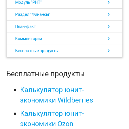
chevron_right
Модуль "РНП"
chevron_right
Раздел "Финансы"
chevron_right
План-факт
chevron_right
Комментарии
chevron_right
Бесплатные продукты
Бесплатные продукты
Калькулятор юнит-
экономики Wildberries
Калькулятор юнит-
экономики Ozon