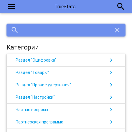
menu
search
TrueStats
search
close
Категории
chevron_right
Раздел "Оцифровка"
chevron_right
Раздел "Товары"
chevron_right
Раздел "Прочие удержания"
chevron_right
Раздел "Настройки"
chevron_right
Частые вопросы
chevron_right
Партнерская программа