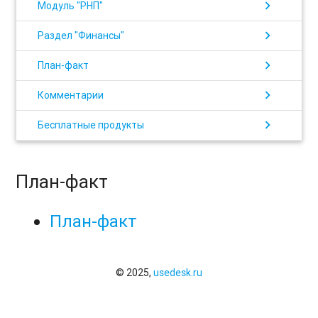
chevron_right
Модуль "РНП"
chevron_right
Раздел "Финансы"
chevron_right
План-факт
chevron_right
Комментарии
chevron_right
Бесплатные продукты
План-факт
План-факт
© 2025,
usedesk.ru