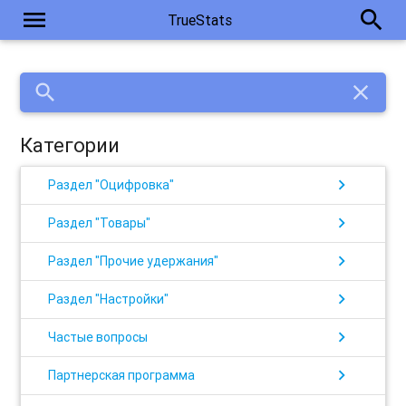
menu
search
TrueStats
search
close
Категории
chevron_right
Раздел "Оцифровка"
chevron_right
Раздел "Товары"
chevron_right
Раздел "Прочие удержания"
chevron_right
Раздел "Настройки"
chevron_right
Частые вопросы
chevron_right
Партнерская программа